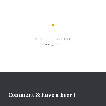
Navigation
de
ARTICLE PRÉCÉDENT
l’article
Verre_Bière
Comment & have a beer !