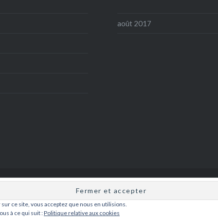
août 2017
ydeiz - installé en Bretagne par
Ben
pour la journée mondiale de la bièr
r sur ce site, vous acceptez que nous en utilisions.
Fièrement propulsé par WordPress
Thème Dyad par
WordPress.com
us à ce qui suit :
Politique relative aux cookies